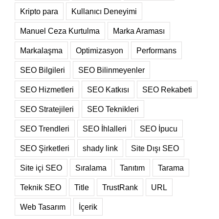
Kripto para
Kullanıcı Deneyimi
Manuel Ceza Kurtulma
Marka Araması
Markalaşma
Optimizasyon
Performans
SEO Bilgileri
SEO Bilinmeyenler
SEO Hizmetleri
SEO Katkısı
SEO Rekabeti
SEO Stratejileri
SEO Teknikleri
SEO Trendleri
SEO İhlalleri
SEO İpucu
SEO Şirketleri
shady link
Site Dışı SEO
Site içi SEO
Sıralama
Tanıtım
Tarama
Teknik SEO
Title
TrustRank
URL
Web Tasarım
İçerik