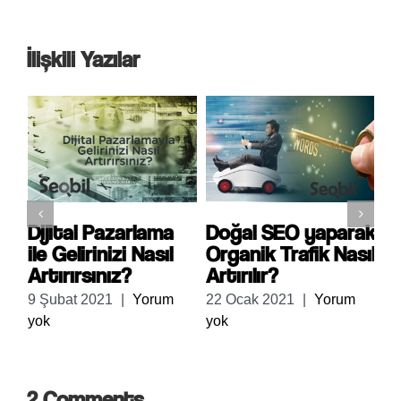
İlişkili Yazılar
Dijital Pazarlama
Doğal SEO yaparak
N
ile Gelirinizi Nasıl
Organik Trafik Nasıl
S
Artırırsınız?
Artırılır?
Ö
m
9 Şubat 2021
|
Yorum
22 Ocak 2021
|
Yorum
17
yok
yok
yo
2 Comments