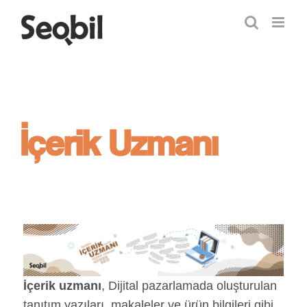
Skip
to
content
İçerik Uzmanı
İçerik uzmanı
, Dijital pazarlamada oluşturulan
tanıtım yazıları, makaleler ve ürün bilgileri gibi