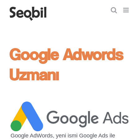
Skip
to
content
Google Adwords
Uzmanı
Google AdWords, yeni ismi Google Ads ile