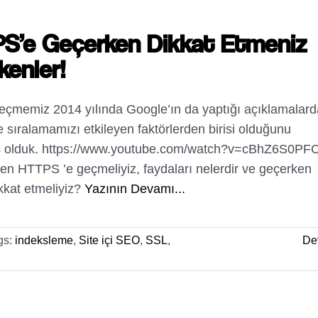
S’e Geçerken Dikkat Etmeniz
kenler!
geçmemiz 2014 yılında Google’ın da yaptığı açıklamalar
e sıralamamızı etkileyen faktörlerden birisi olduğunu
 olduk. https://www.youtube.com/watch?v=cBhZ6S0PF
en HTTPS ’e geçmeliyiz, faydaları nelerdir ve geçerken
kkat etmeliyiz?
Yazının Devamı...
gs:
indeksleme
,
Site içi SEO
,
SSL
,
De