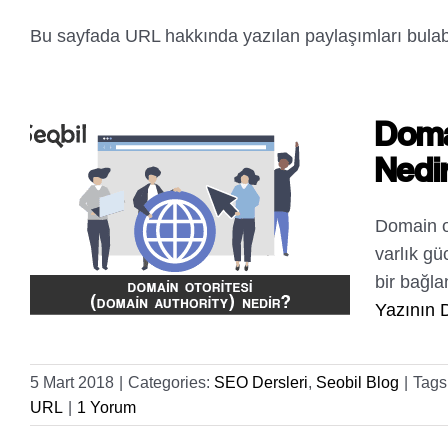
Bu sayfada URL hakkında yazılan paylaşımları bulabil
Doma
Nedi
Domain ot
varlık gü
bir bağla
Yazının 
5 Mart 2018
|
Categories:
SEO Dersleri
,
Seobil Blog
|
Tags
URL
|
1 Yorum