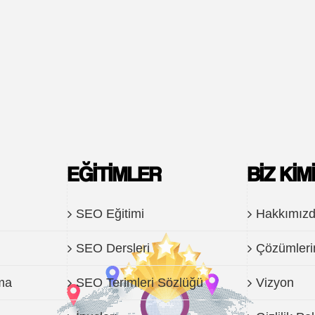
EĞITIMLER
BIZ KIM
SEO Eğitimi
Hakkımız
SEO Dersleri
Çözümleri
ma
SEO Terimleri Sözlüğü
Vizyon