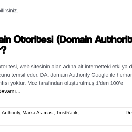
irsiniz.
in Otoritesi (Domain Authorit
r?
oritesi, web sitesinin alan adına ait internetteki etki ya 
cünü temsil eder. DA, domain Authority Google ile herha
ntısı yoktur. Moz tarafından oluşturulmuş 1’den 100’e
Devamı...
:
Authority
,
Marka Araması
,
TrustRank
,
De