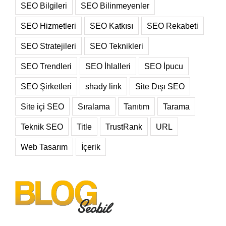
SEO Bilgileri
SEO Bilinmeyenler
SEO Hizmetleri
SEO Katkısı
SEO Rekabeti
SEO Stratejileri
SEO Teknikleri
SEO Trendleri
SEO İhlalleri
SEO İpucu
SEO Şirketleri
shady link
Site Dışı SEO
Site içi SEO
Sıralama
Tanıtım
Tarama
Teknik SEO
Title
TrustRank
URL
Web Tasarım
İçerik