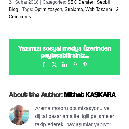
24 Şubat 2018
|
Categories:
SEO Dersleri
,
Seobil
Blog
|
Tags:
Optimizasyon
,
Sıralama
,
Web Tasarım
|
2
Comments
Yazımızı sosyal medya üzerinden
paylaşabilirsiniz...
Facebook
X
LinkedIn
WhatsApp
Pinterest
About the Author:
Mithat KASKARA
Arama motoru optimizasyonu ve
dijital pazarlama ile ilgili gelişmeleri
takip ederek, paylaşımlar yapıyor.