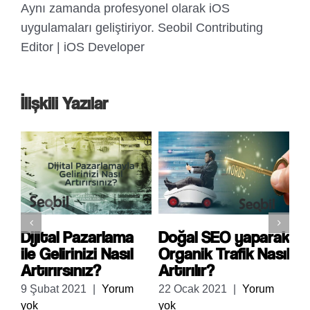
Aynı zamanda profesyonel olarak iOS
uygulamaları geliştiriyor. Seobil Contributing
Editor | iOS Developer
İlişkili Yazılar
Dijital Pazarlama
Doğal SEO yaparak
N
ile Gelirinizi Nasıl
Organik Trafik Nasıl
S
Artırırsınız?
Artırılır?
Ö
m
9 Şubat 2021
|
Yorum
22 Ocak 2021
|
Yorum
17
yok
yok
yo