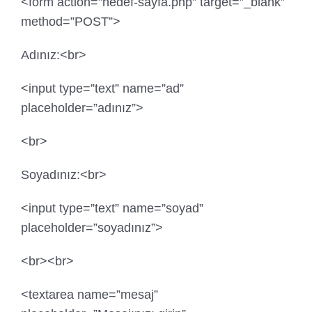
<form action=”hedef-sayfa.php” target=”_blank”
method=”POST”>
Adınız:<br>
<input type=”text” name=”ad”
placeholder=”adınız”>
<br>
Soyadınız:<br>
<input type=”text” name=”soyad”
placeholder=”soyadınız”>
<br><br>
<textarea name=”mesaj”