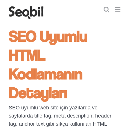
Skip
to
content
SEO Uyumlu
HTML
Kodlamanın
Detayları
SEO uyumlu web site için yazılarda ve
sayfalarda title tag, meta description, header
tag, anchor text gibi sıkça kullanılan HTML