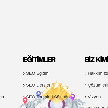
EĞITIMLER
BIZ KIM
SEO Eğitimi
Hakkımız
SEO Dersleri
Çözümleri
ma
SEO Terimleri Sözlüğü
Vizyon