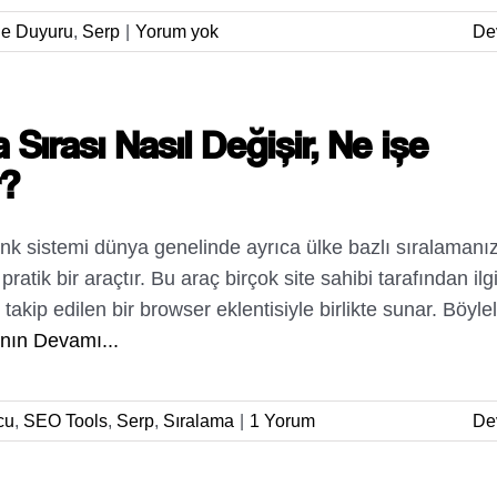
e Duyuru
,
Serp
|
Yorum yok
De
 Sırası Nasıl Değişir, Ne işe
r?
nk sistemi dünya genelinde ayrıca ülke bazlı sıralamanız
pratik bir araçtır. Bu araç birçok site sahibi tarafından ilg
takip edilen bir browser eklentisiyle birlikte sunar. Böylel
nın Devamı...
cu
,
SEO Tools
,
Serp
,
Sıralama
|
1 Yorum
De