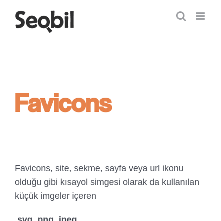
Skip
to
content
Favicons
Favicons, site, sekme, sayfa veya url ikonu
olduğu gibi kısayol simgesi olarak da kullanılan
küçük imgeler içeren
.svg .png .jpeg