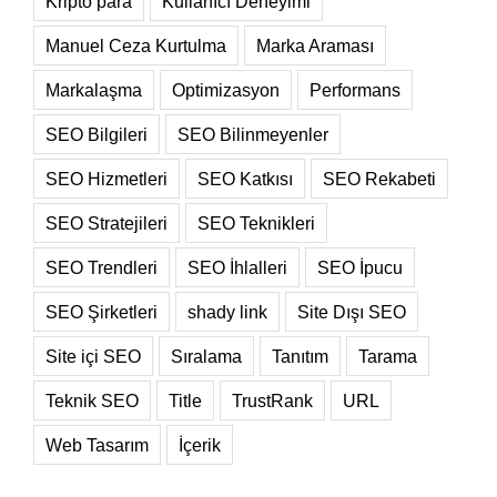
Kripto para
Kullanıcı Deneyimi
Manuel Ceza Kurtulma
Marka Araması
Markalaşma
Optimizasyon
Performans
SEO Bilgileri
SEO Bilinmeyenler
SEO Hizmetleri
SEO Katkısı
SEO Rekabeti
SEO Stratejileri
SEO Teknikleri
SEO Trendleri
SEO İhlalleri
SEO İpucu
SEO Şirketleri
shady link
Site Dışı SEO
Site içi SEO
Sıralama
Tanıtım
Tarama
Teknik SEO
Title
TrustRank
URL
Web Tasarım
İçerik