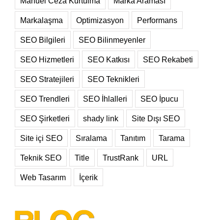
Manuel Ceza Kurtulma
Marka Araması
Markalaşma
Optimizasyon
Performans
SEO Bilgileri
SEO Bilinmeyenler
SEO Hizmetleri
SEO Katkısı
SEO Rekabeti
SEO Stratejileri
SEO Teknikleri
SEO Trendleri
SEO İhlalleri
SEO İpucu
SEO Şirketleri
shady link
Site Dışı SEO
Site içi SEO
Sıralama
Tanıtım
Tarama
Teknik SEO
Title
TrustRank
URL
Web Tasarım
İçerik