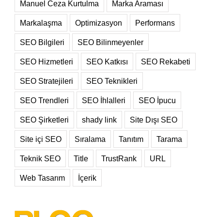
Manuel Ceza Kurtulma
Marka Araması
Markalaşma
Optimizasyon
Performans
SEO Bilgileri
SEO Bilinmeyenler
SEO Hizmetleri
SEO Katkısı
SEO Rekabeti
SEO Stratejileri
SEO Teknikleri
SEO Trendleri
SEO İhlalleri
SEO İpucu
SEO Şirketleri
shady link
Site Dışı SEO
Site içi SEO
Sıralama
Tanıtım
Tarama
Teknik SEO
Title
TrustRank
URL
Web Tasarım
İçerik