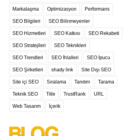
Markalaşma
Optimizasyon
Performans
SEO Bilgileri
SEO Bilinmeyenler
SEO Hizmetleri
SEO Katkısı
SEO Rekabeti
SEO Stratejileri
SEO Teknikleri
SEO Trendleri
SEO İhlalleri
SEO İpucu
SEO Şirketleri
shady link
Site Dışı SEO
Site içi SEO
Sıralama
Tanıtım
Tarama
Teknik SEO
Title
TrustRank
URL
Web Tasarım
İçerik