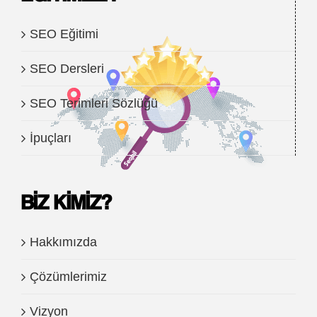
SEO Eğitimi
SEO Dersleri
SEO Terimleri Sözlüğü
İpuçları
BIZ KIMIZ?
Hakkımızda
Çözümlerimiz
Vizyon