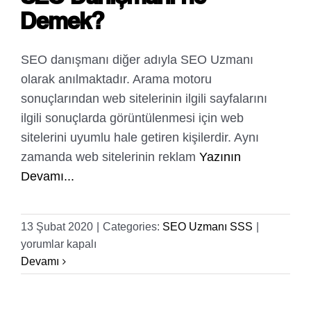
Demek?
SEO danışmanı diğer adıyla SEO Uzmanı
olarak anılmaktadır. Arama motoru
sonuçlarından web sitelerinin ilgili sayfalarını
ilgili sonuçlarda görüntülenmesi için web
sitelerini uyumlu hale getiren kişilerdir. Aynı
zamanda web sitelerinin reklam
Yazının
Devamı...
SEO
13 Şubat 2020
|
Categories:
SEO Uzmanı SSS
|
Danışman
yorumlar kapalı
ne
Devamı
Demek?
için