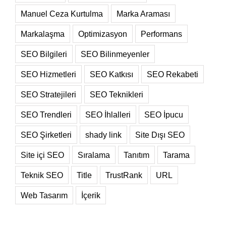
Manuel Ceza Kurtulma
Marka Araması
Markalaşma
Optimizasyon
Performans
SEO Bilgileri
SEO Bilinmeyenler
SEO Hizmetleri
SEO Katkısı
SEO Rekabeti
SEO Stratejileri
SEO Teknikleri
SEO Trendleri
SEO İhlalleri
SEO İpucu
SEO Şirketleri
shady link
Site Dışı SEO
Site içi SEO
Sıralama
Tanıtım
Tarama
Teknik SEO
Title
TrustRank
URL
Web Tasarım
İçerik