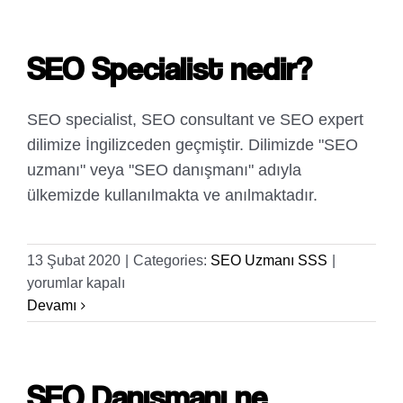
Maaş
alır?
SEO Specialist nedir?
için
SEO specialist, SEO consultant ve SEO expert
dilimize İngilizceden geçmiştir. Dilimizde "SEO
uzmanı" veya "SEO danışmanı" adıyla
ülkemizde kullanılmakta ve anılmaktadır.
SEO
13 Şubat 2020
|
Categories:
SEO Uzmanı SSS
|
Specialist
yorumlar kapalı
nedir?
Devamı
için
SEO Danışmanı ne