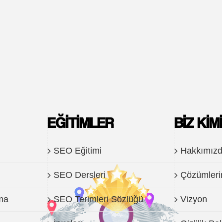
EĞITIMLER
BIZ KIM
SEO Eğitimi
Hakkımız
SEO Dersleri
Çözümleri
ma
SEO Terimleri Sözlüğü
Vizyon