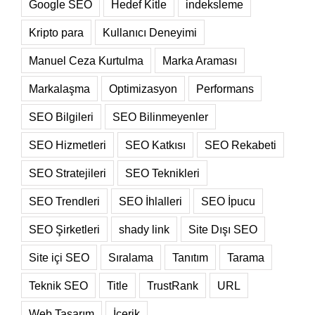
Google SEO
Hedef Kitle
indeksleme
Kripto para
Kullanıcı Deneyimi
Manuel Ceza Kurtulma
Marka Araması
Markalaşma
Optimizasyon
Performans
SEO Bilgileri
SEO Bilinmeyenler
SEO Hizmetleri
SEO Katkısı
SEO Rekabeti
SEO Stratejileri
SEO Teknikleri
SEO Trendleri
SEO İhlalleri
SEO İpucu
SEO Şirketleri
shady link
Site Dışı SEO
Site içi SEO
Sıralama
Tanıtım
Tarama
Teknik SEO
Title
TrustRank
URL
Web Tasarım
İçerik