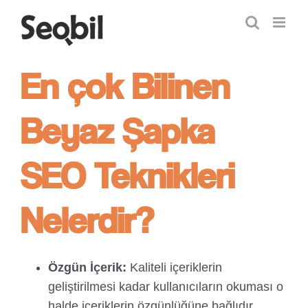
Skip
to
content
En çok Bilinen
Beyaz Şapka
SEO Teknikleri
Nelerdir?
Özgün İçerik:
Kaliteli içeriklerin
geliştirilmesi kadar kullanıcıların okuması o
halde içeriklerin özgünlüğüne bağlıdır.