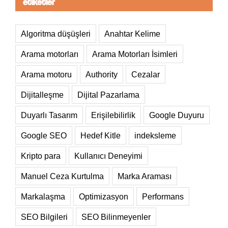
etiketler
Algoritma düşüşleri
Anahtar Kelime
Arama motorları
Arama Motorları İsimleri
Arama motoru
Authority
Cezalar
Dijitalleşme
Dijital Pazarlama
Duyarlı Tasarım
Erişilebilirlik
Google Duyuru
Google SEO
Hedef Kitle
indeksleme
Kripto para
Kullanıcı Deneyimi
Manuel Ceza Kurtulma
Marka Araması
Markalaşma
Optimizasyon
Performans
SEO Bilgileri
SEO Bilinmeyenler